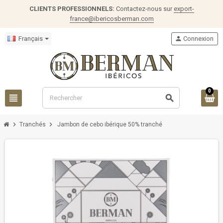
CLIENTS PROFESSIONNELS:
Contactez-nous sur
export-
france@ibericosberman.com
Français
person
Connexion
0
view_headline
search
chevron_right
chevron_right
Tranchés
Jambon de cebo ibérique 50% tranché