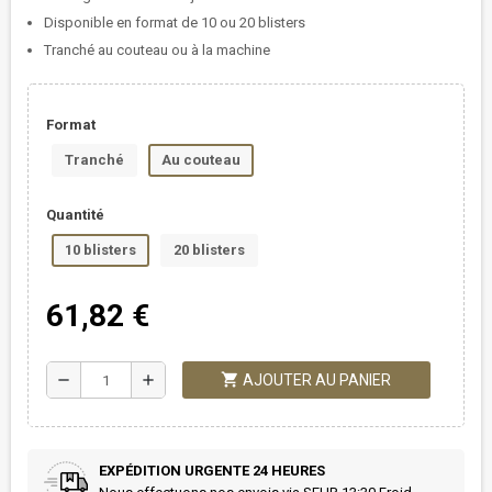
Disponible en format de 10 ou 20 blisters
Tranché au couteau ou à la machine
Format
Tranché
Au couteau
Quantité
10 blisters
20 blisters
61,82 €
shopping_cart
remove
add
AJOUTER AU PANIER
EXPÉDITION URGENTE 24 HEURES