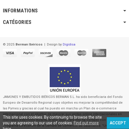
INFORMATIONS
CATÉGORIES
© 2025
Berman Ibéricos
|
Design by
Digidisa
JAMONES Y EMBUTIDOS IBÉRICOS BERMAN S.L. ha sido beneficiaria del Fondo
Europeo de Desarrollo Regional cuyo objetivo es mejorar la competitividad de
las Pymes y gracias al cual ha puesto en marcha un Plan de e-commerce
internacional con el objetivo de mejorar sus ventas online internacionales en
This site uses cookies. By continuing to browse the site
mercados exteriores durante el año 2022. Para ello ha contado con el apoyo del
you are agreeing to our use of cookies.
Find out more
ACCEPT
Programa Int-eComm de la Cámara de Comercio de Salamanca. "Una manera
here
.