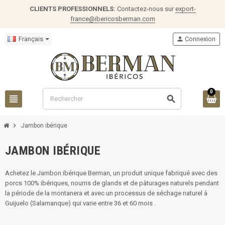
CLIENTS PROFESSIONNELS:
Contactez-nous sur
export-
france@ibericosberman.com
Français
person
Connexion
0
view_headline
search
chevron_right
Jambon ibérique
JAMBON IBÉRIQUE
Achetez le Jambon ibérique Berman, un produit unique fabriqué avec des
porcs 100% ibériques, nourris de glands et de pâturages naturels pendant
la période de la montanera et avec un processus de séchage naturel à
Guijuelo (Salamanque) qui varie entre 36 et 60 mois .