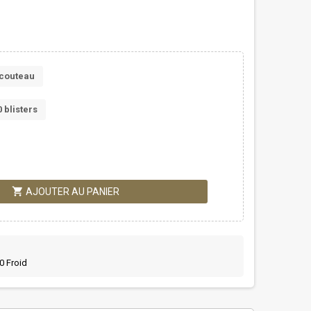
couteau
0 blisters
shopping_cart
AJOUTER AU PANIER
0 Froid