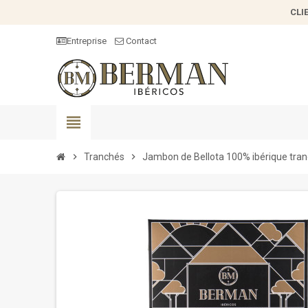
CLI
Entreprise
Contact
view_headline
chevron_right
Tranchés
chevron_right
Jambon de Bellota 100% ibérique tra