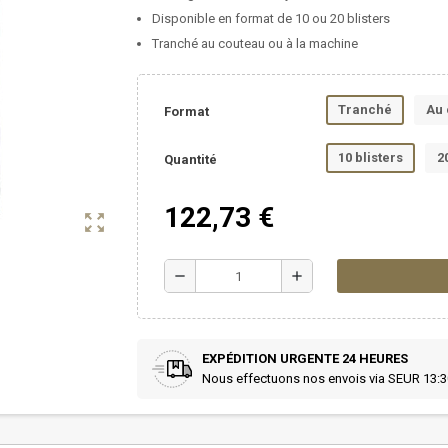
Disponible en format de 10 ou 20 blisters
Tranché au couteau ou à la machine
Tranché
Au 
Format
10 blisters
2
Quantité
122,73 €
zoom_out_map
remove
add
EXPÉDITION URGENTE 24 HEURES
Nous effectuons nos envois via SEUR 13:3